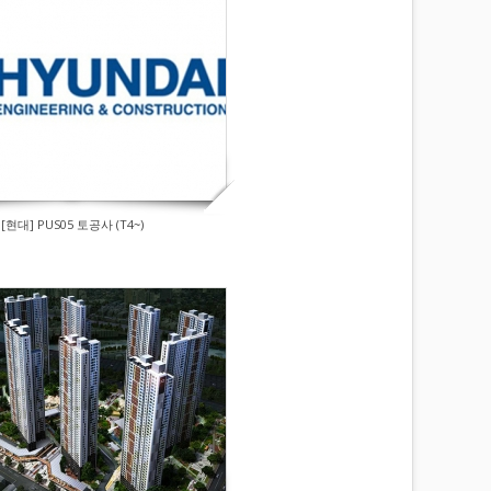
[현대] PUS05 토공사 (T4~)