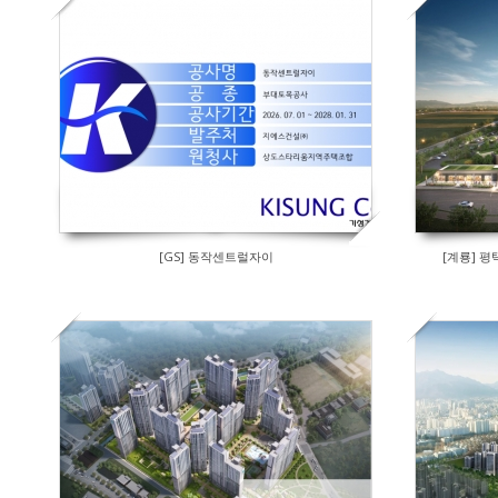
[GS] 동작센트럴자이
[계룡] 평