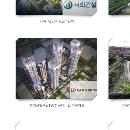
[서희] 남양주 오남 1단지
[현대산업개발] 광주 센테니얼 아이파크
[라온