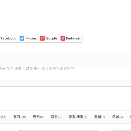
Facebook
Twitter
Google
Pinterest
기
댓글 쓰기 권한이 없습니다. 로그인 하시겠습니까?
울
경기
인천
강원
충청,세종
영남
호남
(15)
(18)
(5)
(0)
(5)
(7)
(4)