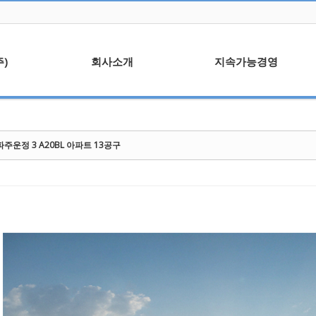
)
회사소개
지속가능경영
말
회사연혁
윤리경영
사업분야
ESG 현황
파주운정 3 A20BL 아파트 13공구
조직도
안전보건
사업자등록증/보유면허
환경경영
ISO 45001
안전점검활동
수상이력
정보보안관리규정
협력업체
신문고