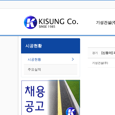
Sketchbook5, 스케치북5
기성건설(주
대표인사
시공현황
Sketchbook5, 스케치북5
오시는길
[신동아] 
경기
알립니다
시공현황
기성건설(주)
주요실적