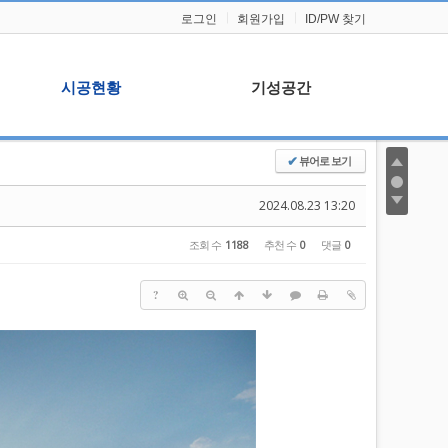
로그인
회원가입
ID/PW 찾기
시공현황
기성공간
뷰어로 보기
✔
시공현황
기성이야기
주요실적
본사일정
2024.08.23 13:20
자료실
조회 수
1188
추천 수
0
댓글
0
?