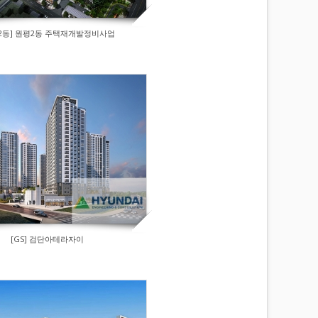
2동] 원평2동 주택재개발정비사업
[GS] 검단아테라자이