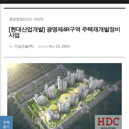
Sketchbook5, 스케치북5
종료현장(2021~2025)
[현대산업개발] 광명제4R구역 주택재개발정비
사업
기성건설(주)
Aug 23, 2024
by
posted
Sketchbook5, 스케치북5
목록
열기