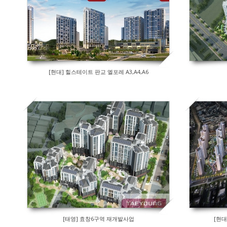
[현대] 힐스테이트 판교 엘포레 A3,A4,A6
[태영] 효창6구역 재개발사업
[현대