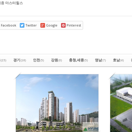
 세종 마스터힐스
Facebook
Twitter
Google
Pinterest
울
경기
인천
강원
충청,세종
영남
호남
(15)
(18)
(5)
(0)
(5)
(7)
(4)