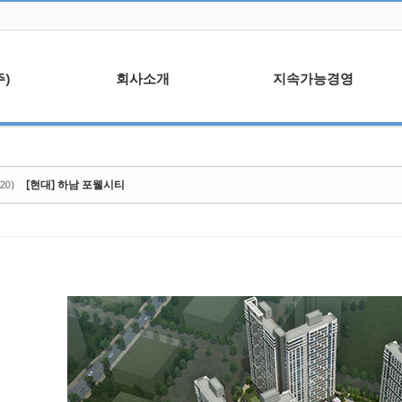
)
회사소개
지속가능경영
말
회사연혁
윤리경영
사업분야
ESG 현황
[현대] 하남 포웰시티
20)
조직도
안전보건
사업자등록증/보유면허
환경경영
ISO 45001
안전점검활동
수상이력
정보보안관리규정
협력업체
신문고