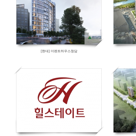
[현대] 더펜트하우스청담