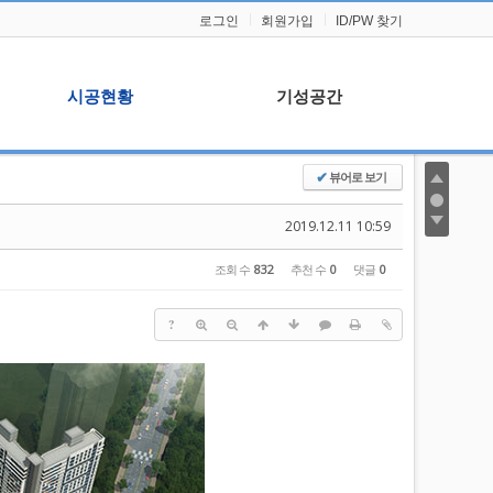
로그인
회원가입
ID/PW 찾기
시공현황
기성공간
뷰어로 보기
✔
시공현황
기성이야기
주요실적
본사일정
2019.12.11 10:59
자료실
조회 수
832
추천 수
0
댓글
0
?