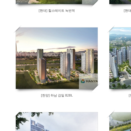
[현대] 힐스테이트 녹번역
[현
[한양] 하남 감일 B2BL