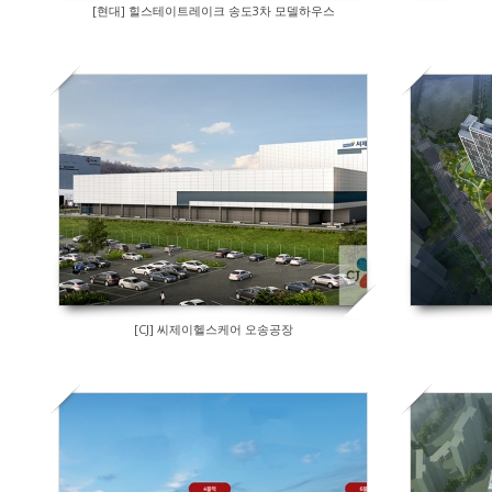
[현대] 힐스테이트레이크 송도3차 모델하우스
[CJ] 씨제이헬스케어 오송공장