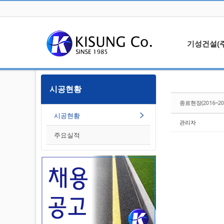
Sketchbook5, 스케치북5
기성건설(주
대표인사
시공현황
Sketchbook5, 스케치북5
오시는길
종료현장(2016~20
알립니다
시공현황
관리자
주요실적