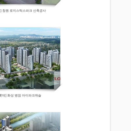
대] 창원 로지스틱스파크 신축공사
[롯데] 화성 병점 아이파크캐슬