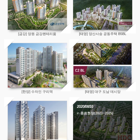
[금강] 양원 금강펜테리움
[태영] 양산사송 공동주택 B5BL
[한양] 수자인 구리역
[태영] 대구 도남 데시앙
2020/08/10
in
종료현장(2021~2025)