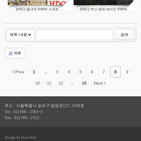
[HDC] 별내역 IPARK 스위트
[HDC] 부산 동래 래미안 IPARK
검색
목록
Prev
1
...
3
4
5
6
7
8
9
10
11
12
...
14
Next
주소 : 서울특별시 송파구 법원로127, 1508호
Tel : 02) 566 - 2363~5
Fax : 02) 566 - 2322
Design by
DoorWeb