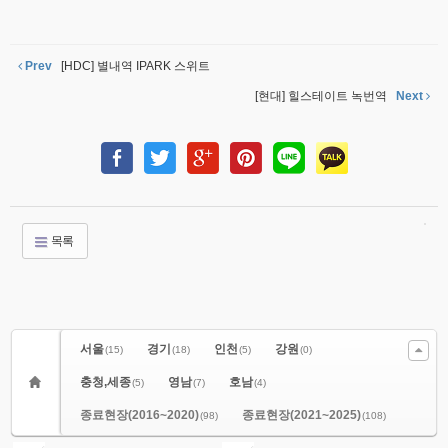
Prev
[HDC] 별내역 IPARK 스위트
[현대] 힐스테이트 녹번역
Next
목록
서울
경기
인천
강원
(15)
(18)
(5)
(0)
충청,세종
영남
호남
(5)
(7)
(4)
종료현장(2016~2020)
종료현장(2021~2025)
(98)
(108)