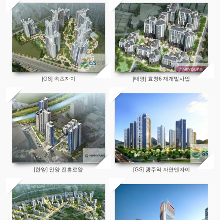
[GS] 속초자이
[태영] 효창6 재개발사업
[한양] 안양 진흥로얄
[GS] 광주역 자연앤자이