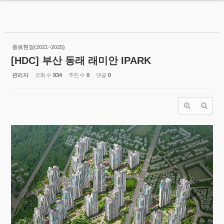
MENU
Sketchbook5, 스케치북5
기성건설(주)
종료현장(2021~2025)
[HDC] 부산 동래 래미안 IPARK
회사소개
관리자
조회 수
934
추천 수
0
댓글
0
지속가능경영
Sketchbook5, 스케치북5
시공현황
- 시공현황
- 주요실적
기성공간