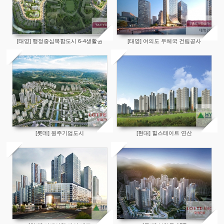
[태영] 행정중심복합도시 6-4생활권
[태영] 여의도 우체국 건립공사
[롯데] 원주기업도시
[현대] 힐스테이트 연산