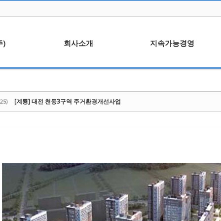
)
회사소개
지속가능경영
말
회사연혁
윤리경영
사업분야
ESG 현황
[계룡] 대전 천동3구역 주거환경개선사업
25)
조직도
안전보건
사업자등록증/보유면허
환경경영
ISO 45001
안전점검활동
수상이력
정보보안관리규정
협력업체
신문고