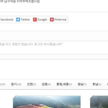
 광주 남구덕림 지역주택조합사업
Facebook
Twitter
Google
Pinterest
기
댓글 쓰기 권한이 없습니다. 로그인 하시겠습니까?
울
경기
인천
강원
충청,세종
영남
호남
(15)
(18)
(5)
(0)
(5)
(7)
(4)