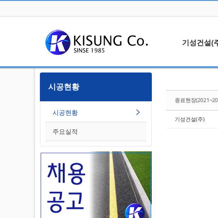
Sketchbook5, 스케치북5
기성건설(주
대표인사
시공현황
Sketchbook5, 스케치북5
오시는길
종료현장(2021~20
알립니다
시공현황
기성건설(주)
주요실적