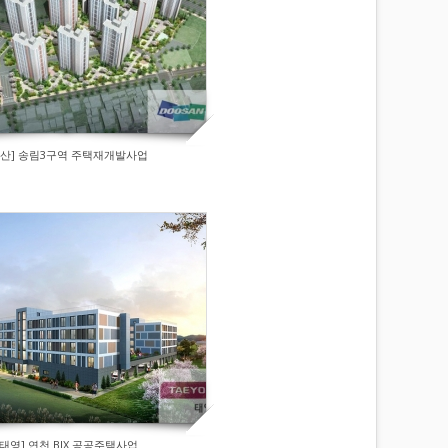
두산] 송림3구역 주택재개발사업
[태영] 연천 BIX 공공주택사업