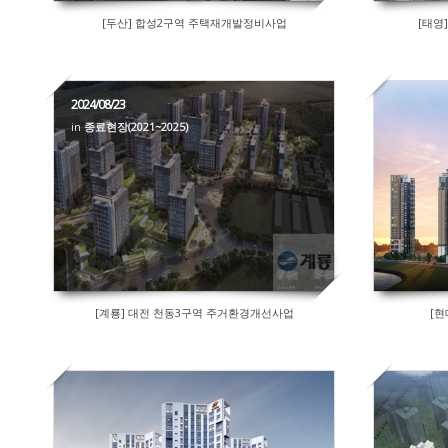
[두산] 합성2구역 주택재개발정비사업
[태영
2024/08/23
in
종료현장(2021~2025)
[계룡] 대전 천동3구역 주거환경개선사업
[현