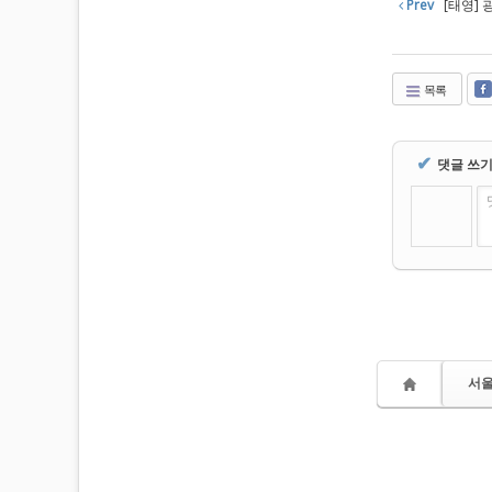
Prev
[태영]
목록
✔
댓글 쓰
서