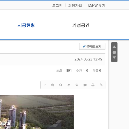
로그인
회원가입
ID/PW 찾기
시공현황
기성공간
뷰어로 보기
✔
시공현황
기성이야기
주요실적
본사일정
2024.08.23 13:49
자료실
조회 수
891
추천 수
0
댓글
0
?