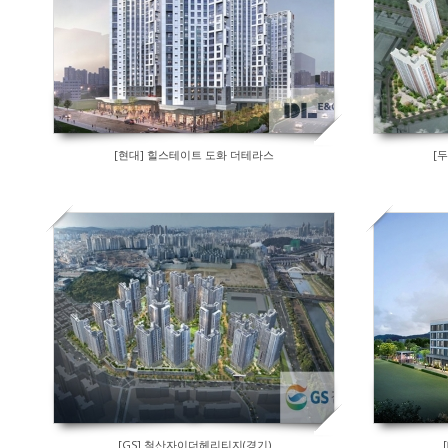
[현대] 힐스테이트 도화 더테라스
[
[GS] 철산자이더헤리티지(경기)