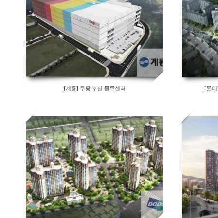
[계룡] 쿠팡 부산 물류센터
[롯데