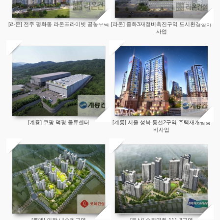
[라온] 전주 평화동 라온프라이빗 공동주택
[라온] 중화3재정비촉진구역 도시환경정비
사업
[계룡] 쿠팡 덕평 물류센터
[계룡] 서울 성북 동선2구역 주택재개발정
비사업