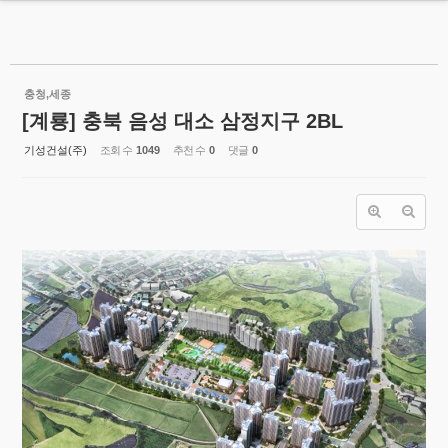
MENU
Sketchbook5, 스케치북5
기성건설(주)
충청,세종
[계룡] 충북 음성 대소 삼정지구 2BL
회사소개
기성건설(주)
조회 수
1049
추천 수
0
댓글
0
지속가능경영
Sketchbook5, 스케치북5
시공현황
- 시공현황
- 주요실적
기성공간