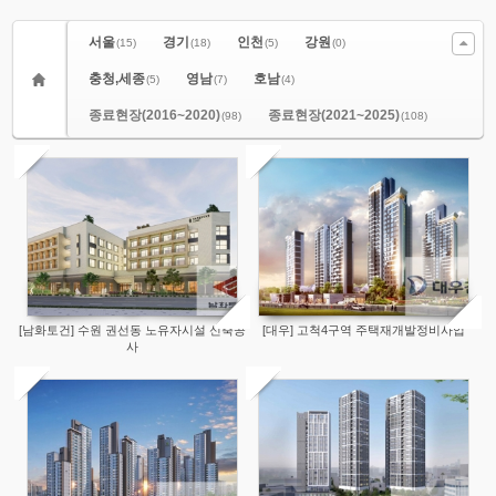
서울
경기
인천
강원
(15)
(18)
(5)
(0)
충청,세종
영남
호남
(5)
(7)
(4)
종료현장(2016~2020)
종료현장(2021~2025)
(98)
(108)
[남화토건] 수원 권선동 노유자시설 신축공
[대우] 고척4구역 주택재개발정비사업
사