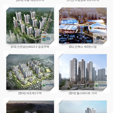
[롯데] 의왕 내손라구역
[두산] 수원영화 111-3구역
[GS] 인천검단AA13-2 공공주택
[DL] 킨텍스 제3전시장
[현대] 대조제1구역
[현대] 힐스테이트 가야