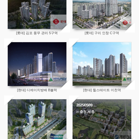
[롯데] 김포 풍무 관리 5구역
[롯데] 구리 인창 C구역
[현대] 디에이치방배 B블럭
[현대] 힐스테이트 이천역
2025/05/09
in
충청,세종