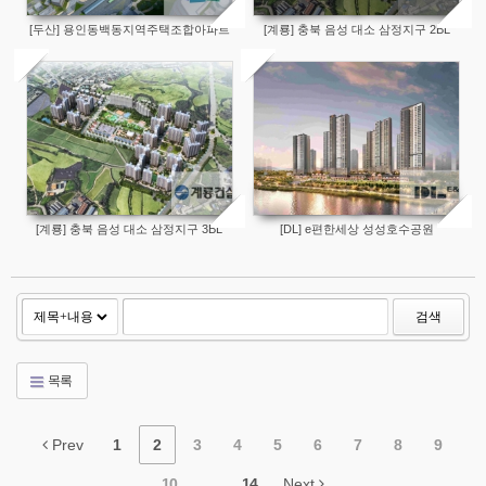
[두산] 용인동백동지역주택조합아파트
[계룡] 충북 음성 대소 삼정지구 2BL
[계룡] 충북 음성 대소 삼정지구 3BL
[DL] e편한세상 성성호수공원
검색
목록
Prev
1
2
3
4
5
6
7
8
9
10
...
14
Next