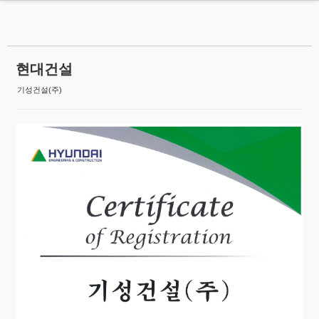
MENU
Sketchbook5, 스케치북5
기성건설(주)
현대건설
회사소개
기성건설(주)
- 회사연혁
Sketchbook5, 스케치북5
- 사업분야
- 조직도
- 사업자등록증/보유면허
- ISO 45001
- 수상이력
- 협력업체
지속가능경영
시공현황