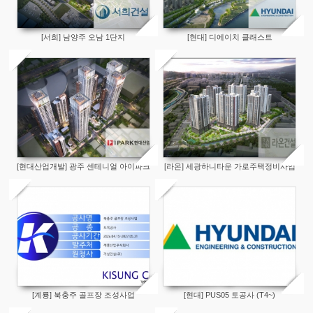
[서희] 남양주 오남 1단지
[현대] 디에이치 클래스트
[현대산업개발] 광주 센테니얼 아이파크
[라온] 세광하니타운 가로주택정비사업
[계룡] 북충주 골프장 조성사업
[현대] PUS05 토공사 (T4~)