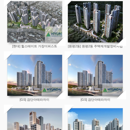
[현대] 힐스테이트 가장더퍼스트
[원평2동] 원평2동 주택재개발정비사업
[GS] 검단아테라자이
[GS] 검단아테라자이