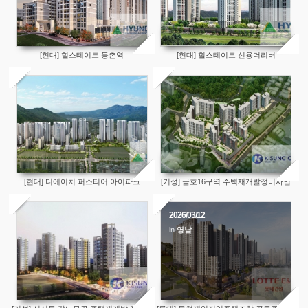
[현대] 힐스테이트 등촌역
[현대] 힐스테이트 신용더리버
[현대] 디에이치 퍼스티어 아이파크
[기성] 금호16구역 주택재개발정비사업
2026/03/12
in
영남