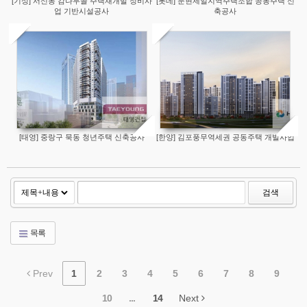
[기성] 서신동 감나무골 주택재개발 정비사
[롯데] 문현제일지역주택조합 공동주택 신
업 기반시설공사
축공사
[태영] 중랑구 묵동 청년주택 신축공사
[한양] 김포풍무역세권 공동주택 개발사업
검색
목록
Prev
1
2
3
4
5
6
7
8
9
10
...
14
Next