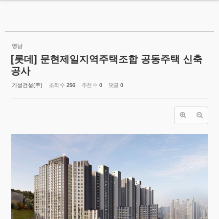
MENU
Sketchbook5, 스케치북5
기성건설(주)
영남
[롯데] 문현제일지역주택조합 공동주택 신축
회사소개
공사
지속가능경영
기성건설(주)
조회 수
256
추천 수
0
댓글
0
Sketchbook5, 스케치북5
시공현황
- 시공현황
- 주요실적
기성공간