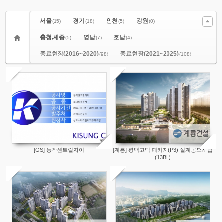
서울
경기
인천
강원
(15)
(18)
(5)
(0)
충청,세종
영남
호남
(5)
(7)
(4)
종료현장(2016~2020)
종료현장(2021~2025)
(98)
(108)
[GS] 동작센트럴자이
[계룡] 평택고덕 패키지(P3) 설계공모사업
(13BL)