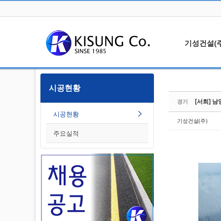
Sketchbook5, 스케치북5
기성건설(주
대표인사
시공현황
Sketchbook5, 스케치북5
오시는길
[서희] 남
경기
알립니다
시공현황
기성건설(주)
주요실적