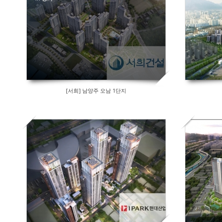
[서희] 남양주 오남 1단지