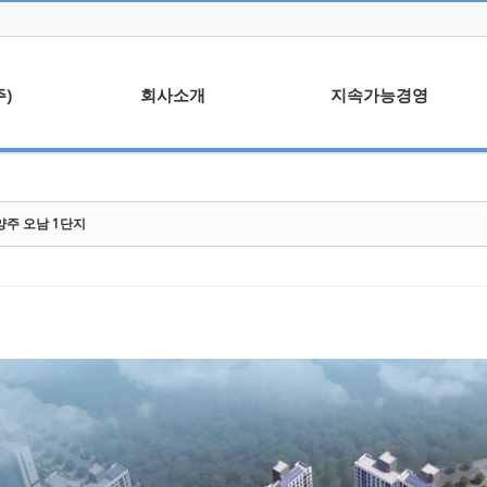
)
회사소개
지속가능경영
말
회사연혁
윤리경영
사업분야
ESG 현황
양주 오남 1단지
조직도
안전보건
사업자등록증/보유면허
환경경영
ISO 45001
안전점검활동
수상이력
정보보안관리규정
협력업체
신문고