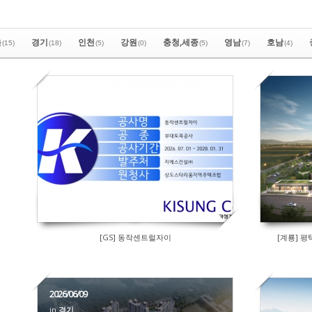
울
경기
인천
강원
충청,세종
영남
호남
(15)
(18)
(5)
(0)
(5)
(7)
(4)
[GS] 동작센트럴자이
[계룡] 평
2026/06/09
in
경기