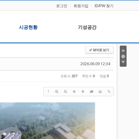
로그인
회원가입
ID/PW 찾기
시공현황
기성공간
뷰어로 보기
✔
시공현황
기성이야기
주요실적
본사일정
2026.06.09 12:34
자료실
조회 수
207
추천 수
0
댓글
0
?