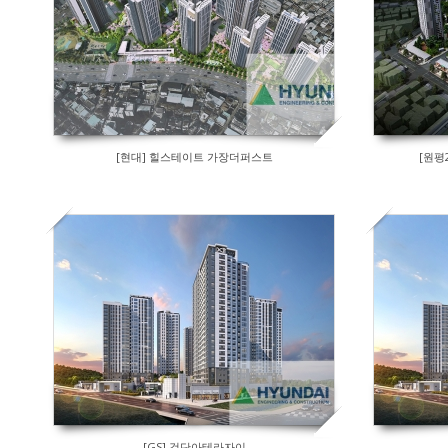
[현대] 힐스테이트 가장더퍼스트
[원평
[GS] 검단아테라자이