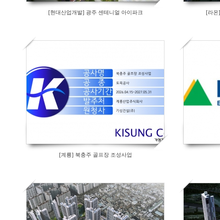
[현대산업개발] 광주 센테니얼 아이파크
[라온
[계룡] 북충주 골프장 조성사업