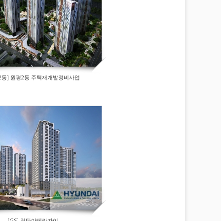
2동] 원평2동 주택재개발정비사업
[GS] 검단아테라자이