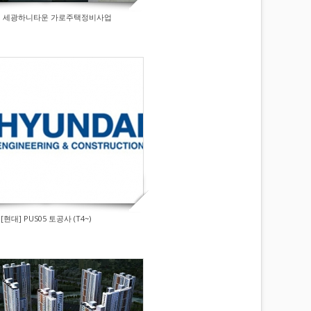
] 세광하니타운 가로주택정비사업
[현대] PUS05 토공사 (T4~)