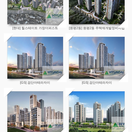
[현대] 힐스테이트 가장더퍼스트
[원평2동] 원평2동 주택재개발정비사업
[GS] 검단아테라자이
[GS] 검단아테라자이