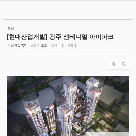
MENU
Sketchbook5, 스케치북5
기성건설(주)
호남
[현대산업개발] 광주 센테니얼 아이파크
회사소개
기성건설(주)
조회 수
213
추천 수
0
댓글
0
지속가능경영
Sketchbook5, 스케치북5
시공현황
- 시공현황
- 주요실적
기성공간