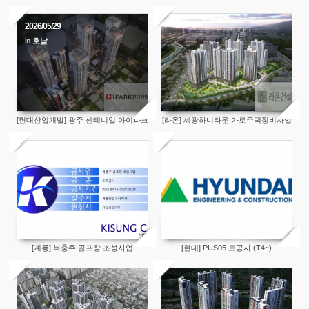
2026/05/29
in
호남
[현대산업개발] 광주 센테니얼 아이파크
[라온] 세광하니타운 가로주택정비사업
[계룡] 북충주 골프장 조성사업
[현대] PUS05 토공사 (T4~)