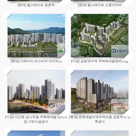
[현대] 힐스테이트 등촌역
[현대] 힐스테이트 신용더리버
[현대] 디에이치 퍼스티어 아이파크
[기성] 금호16구역 주택재개발정비사업
[기성] 서신동 감나무골 주택재개발 정비사
[롯데] 문현제일지역주택조합 공동주택 신
업 기반시설공사
축공사