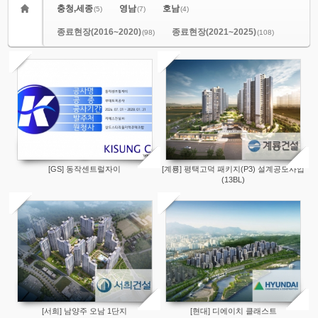
충청,세종
영남
호남
(5)
(7)
(4)
종료현장(2016~2020)
종료현장(2021~2025)
(98)
(108)
[GS] 동작센트럴자이
[계룡] 평택고덕 패키지(P3) 설계공모사업
(13BL)
[서희] 남양주 오남 1단지
[현대] 디에이치 클래스트