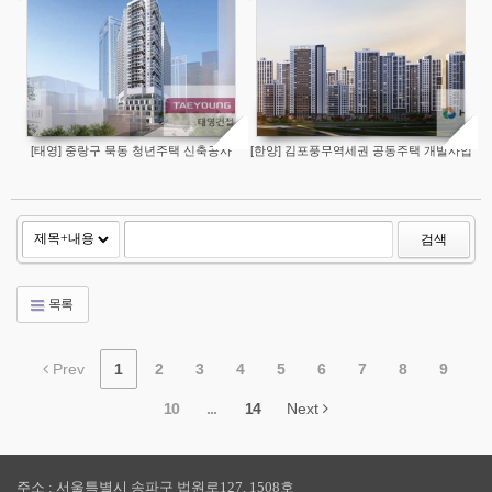
[태영] 중랑구 묵동 청년주택 신축공사
[한양] 김포풍무역세권 공동주택 개발사업
검색
목록
Prev
1
2
3
4
5
6
7
8
9
10
...
14
Next
주소 : 서울특별시 송파구 법원로127, 1508호